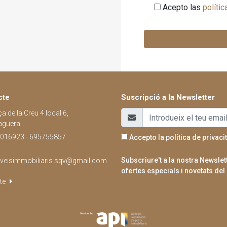
Acepto las
polític
cte
Suscripció a la Newsletter
a de la Creu 4 local 6,
aguera
016923 - 695755857
Accepto la
política de privacit
Subscriure't a la nostra Newsle
rveisimmobiliaris.sqv@gmail.com
ofertes especials i novetats del 
te