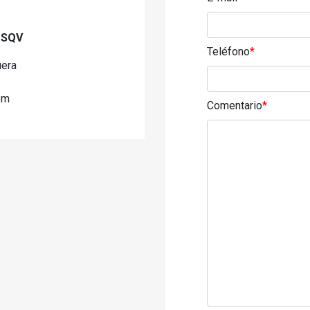
s SQV
Teléfono
*
uera
om
Comentario
*