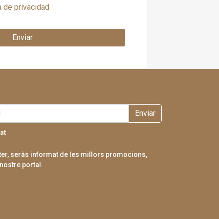
a de privacidad
Enviar
Enviar
at
tter, seràs informat de les millors promocions,
nostre portal.