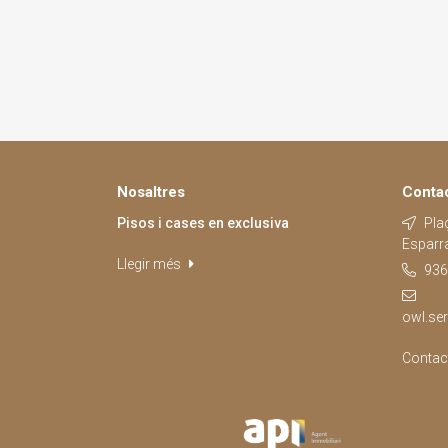
Nosaltres
Conta
Pisos i cases en exclusiva
Plaç
Esparr
Llegir més
936
owl.se
Contac