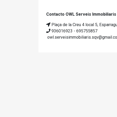
Contacto OWL Serveis Immobiliari
Plaça de la Creu 4 local 5, Esparrag
936016923 - 695755857
owl.serveisimmobiliaris.sqv@gmail.c