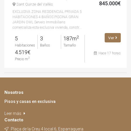
845.000€
Sant Quirze del Vallès
EXCLUSIVA ZONA RESIDENCIAL PRIVADA 5
HABITACIONES 4 BAÑOS PISCINA GRAN
JARDIN OWL Serveis Immobiliaris
comercializa esta exclusiva vivienda, constr...
2
5
3
187m
Ver
Habitaciones
Baños
Tamaño
4.519€
Hace 17 horas
2
Precio m
Nosotros
Pisos y casas en exclusiva
Leer más
Contacto
Plaça de la Creu 4 local 6, Esparraguera