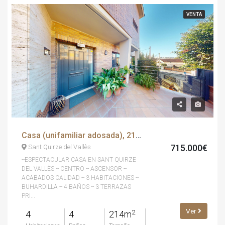
VENTA
Casa (unifamiliar adosada), 214.00 m², 4 dorm, seminuevo
715.000€
Sant Quirze del Vallès
--ESPECTACULAR CASA EN SANT QUIRZE
DEL VALLÈS -- CENTRO -- ASCENSOR --
ACABADOS CALIDAD -- 3 HABITACIONES --
BUHARDILLA -- 4 BAÑOS -- 3 TERRAZAS
PRI...
Ver
2
4
4
214m